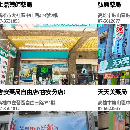
上鼎藥師藥局
弘興藥局
高雄市大社區中山路423號2樓
高雄市鼓山區鼓山
7-3531053
07-5612677
杏安藥局自由店(杏安分店）
天天美藥局
高雄市左營區自由三路353號
高雄市旗山區中
7-3504012
07-6622565