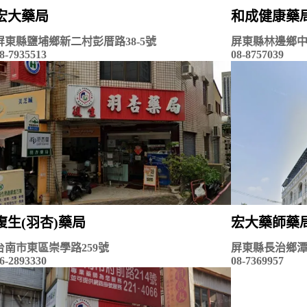
宏大藥局
和成健康藥
屏東縣鹽埔鄉新二村彭厝路38-5號
屏東縣林邊鄉中
8-7935513
08-8757039
復生(羽杏)藥局
宏大藥師藥
台南市東區崇學路259號
屏東縣長治鄉潭
6-2893330
08-7369957