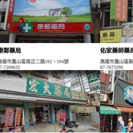
康鄰藥局
佑家藥師藥
高雄市鳳山區南正二路192、194號
高雄市鳳山區新
7-7260632
07-7673298