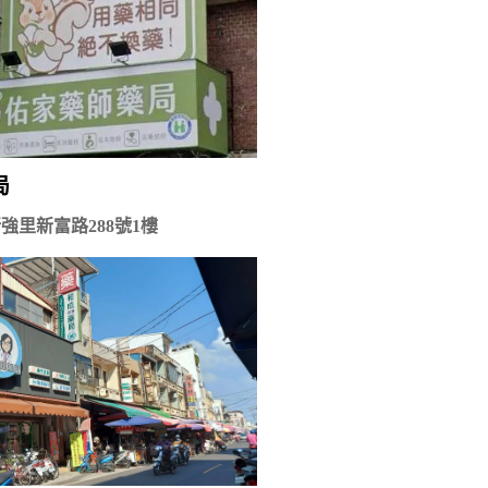
局
強里新富路288號1樓