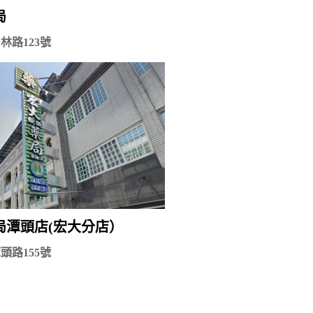
局
林路123號
局潭頭店(宏大分店）
頭路155號