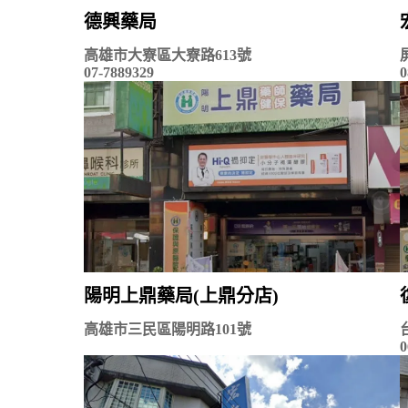
德興藥局
高雄市大寮區大寮路613號
07-7889329
0
陽明上鼎藥局(上鼎分店)
高雄市三民區陽明路101號
0